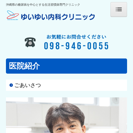
沖縄県の糖尿病を中心とする生活習慣病専門クリニック
ホーム
糖尿病について
インフルエンザワクチン
発熱等外来
医院紹介
医院紹介
ごあいさつ
診療日とアクセス
医療機関向けページ
著書紹介
クリニックダイエット外来(自由診療)